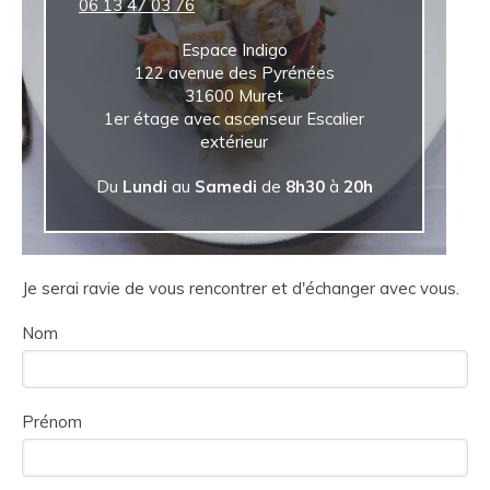
06 13 47 03 76
Espace Indigo
122 avenue des Pyrénées
31600
Muret
1er étage avec ascenseur Escalier
extérieur
Du
Lundi
au
Samedi
de
8h30
à
20h
Je serai ravie de vous rencontrer et d'échanger avec vous.
Nom
Prénom