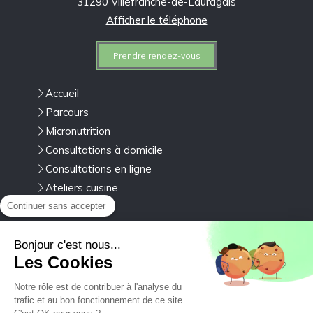
31290
Villefranche-de-Lauragais
Afficher le téléphone
Prendre rendez-vous
Accueil
Parcours
Micronutrition
Consultations à domicile
Consultations en ligne
Ateliers cuisine
Boissons
Continuer sans accepter
Du
Lundi
au
Samedi
de
8h30
à
20h
Bonjour c'est nous...
Les Cookies
Plan du site
Notre rôle est de contribuer à l'analyse du
Mentions légales
trafic et au bon fonctionnement de ce site.