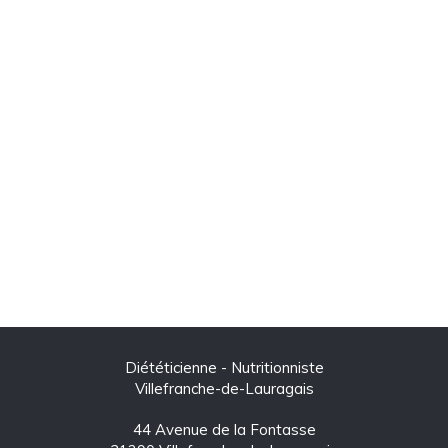
Diététicienne - Nutritionniste
Villefranche-de-Lauragais
44 Avenue de la Fontasse