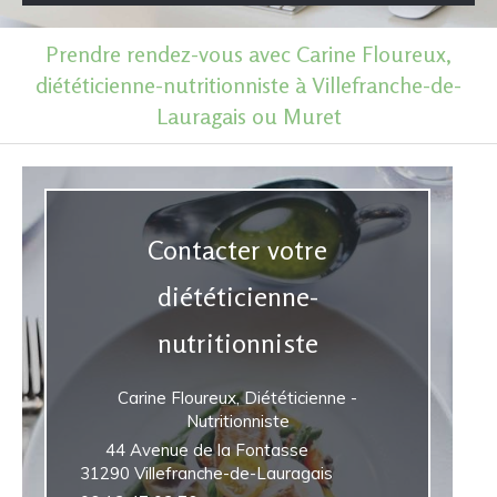
Prendre rendez-vous avec Carine Floureux,
diététicienne-nutritionniste à Villefranche-de-
Lauragais ou Muret
Contacter votre
diététicienne-
nutritionniste
Carine Floureux, Diététicienne -
Nutritionniste
44 Avenue de la Fontasse
31290
Villefranche-de-Lauragais